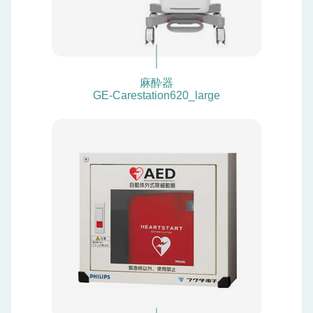
麻酔器
GE-Carestation620_large