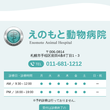
〒006-0814
札幌市手稲区前田4条8丁目1－3
011-681-1212
TEL
診療日・診療時間
月
火
水
木
金
土
日・祝
AM ／ 9:30～12:00
PM ／ 16:00～19:00
※予約診療は行っておりません。
受付は診療終了の