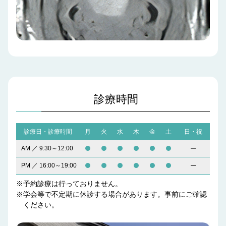
診療時間
診療日・診療時間
月
火
水
木
金
土
日・祝
AM ／ 9:30～12:00
PM ／ 16:00～19:00
※予約診療は行っておりません。
※学会等で不定期に休診する場合があります。事前にご確認
ください。