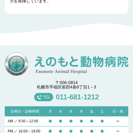
力を発揮しています。
〒006-0814
札幌市手稲区前田4条8丁目1－3
011-681-1212
TEL
診療日・診療時間
月
火
水
木
金
土
日・祝
AM ／ 9:30～12:00
PM ／ 16:00～19:00